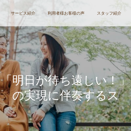
サービス紹介
利用者様お客様の声
スタッフ紹介
「
明
日
が
待
ち
遠
し
い
！
」
伴
奏
す
る
ス
タ
ッ
フ
た
ち