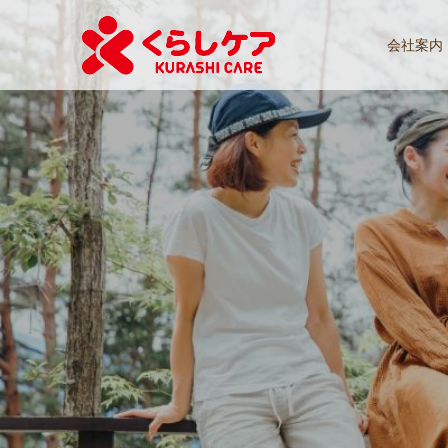
会社案内
の
実
現
に