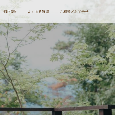
採用情報
よくある質問
ご相談／お問合せ
を
ご
紹
介
！